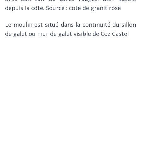
depuis la côte. Source : cote de granit rose
Le moulin est situé dans la continuité du sillon
de galet ou mur de galet visible de Coz Castel
Chapelle St Nicolas :
Nichée sur son
promontoire (le Crec’h Saint-Nicolas), au beau
milieu du village de Buguélès, la chapelle Saint-
Nicolas est minuscule : 15 mètres sur 5,80
mètres, et est entourée au sud et à l’ouest, par
un enclos ayant contenu un cimetière, utilisé
jusqu’au début du XVIIe siècle.
La date de construction de la chapelle est
totalement inconnue. Elle est dédié au culte,
très ancien dans le Trégor, de saint Nicolas,